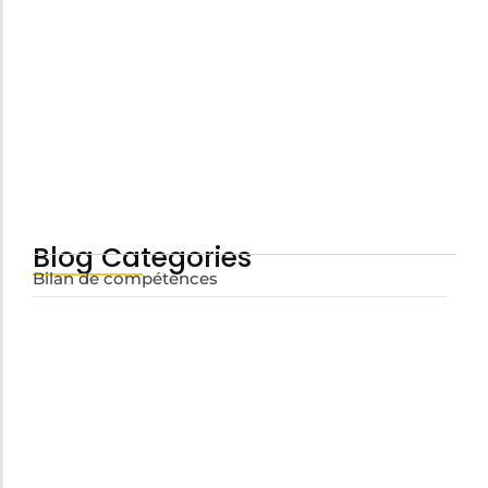
Quels métiers après infirmière ?
juillet 3, 2026
Blog Categories
Bilan de compétences