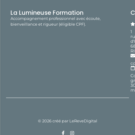
La Lumineuse Formation
C
Accompagnement professionnel avec écoute,
bienveillance et rigueur (éligible CPF).
1
r
d
6
R
c
Co
gr
3
m
© 2026 créé par
LeReveDigital