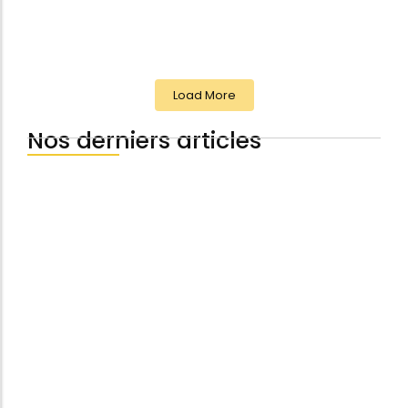
Fatigue, perte de sens,...
Read More
Load More
Nos derniers articles