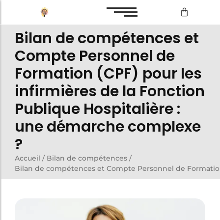
Bilan de compétences et
Bilan de compétences
Compte Personnel de
Reconversion professionnelle
Formation (CPF) pour les
infirmières de la Fonction
Publique Hospitalière :
Bilan de compétences
une démarche complexe
Reconversion professionnelle
?
Accueil
/
Bilan de compétences
/
Bilan de compétences et Compte Personnel de Formation 