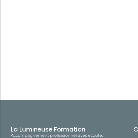
La Lumineuse Formation
C
Accompagnement professionnel avec écoute,