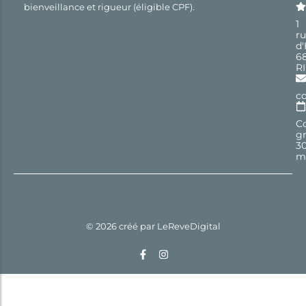
bienveillance et rigueur (éligible CPF).
1
r
d
6
R
c
Co
gr
3
m
© 2026 créé par
LeReveDigital