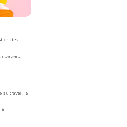
stion des
r de zéro,
au travail, la
ain.