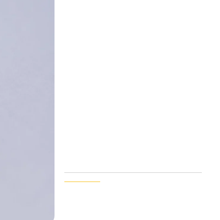
reprendre d’études ?
juillet 8, 2026
Quels métiers après infirmière ?
juillet 3, 2026