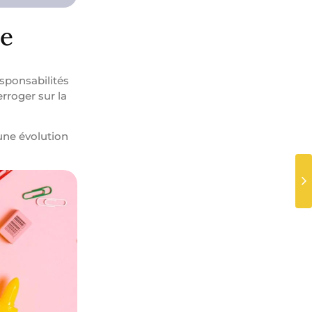
ne
esponsabilités
rroger sur la
une évolution