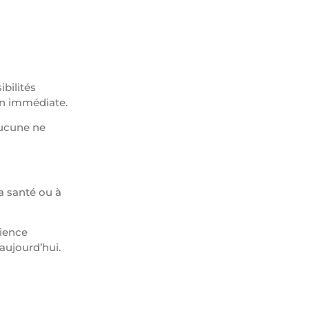
ibilités
on immédiate.
aucune ne
a santé ou à
rience
aujourd’hui.