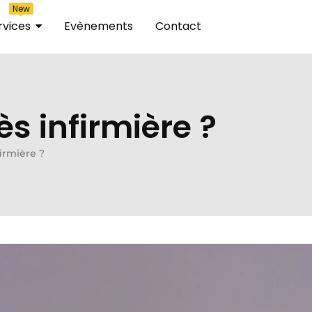
New
rvices
Evènements
Contact
s infirmière ?
irmière ?