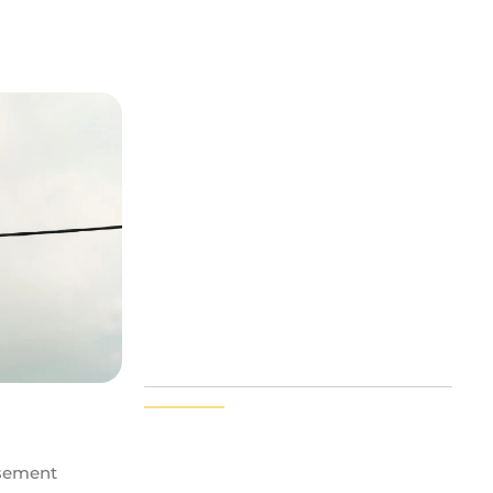
reprendre d’études ?
juillet 8, 2026
Quels métiers après infirmière ?
juillet 3, 2026
ssement