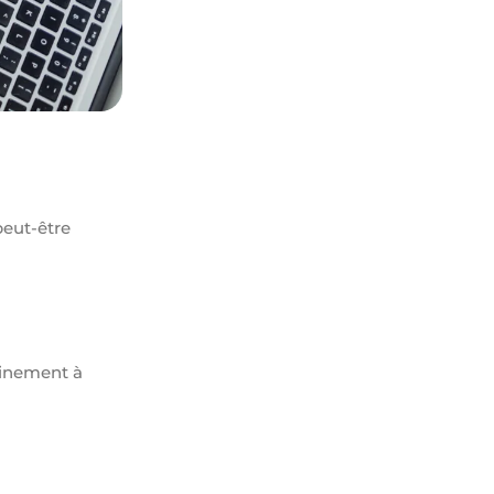
Reconversion professionnelle : par où
commencer ?
juillet 8, 2026
peut-être
ainement à
Comment changer de métier sans