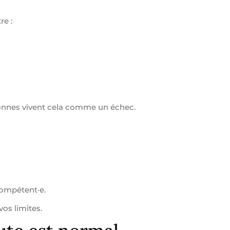
re :
rsonnes vivent cela comme un échec.
compétent·e.
vos limites.