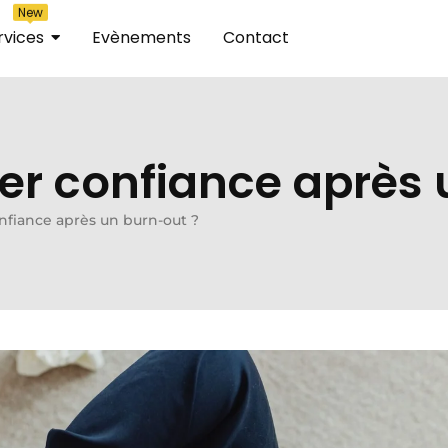
New
rvices
Evènements
Contact
r confiance après 
fiance après un burn-out ?