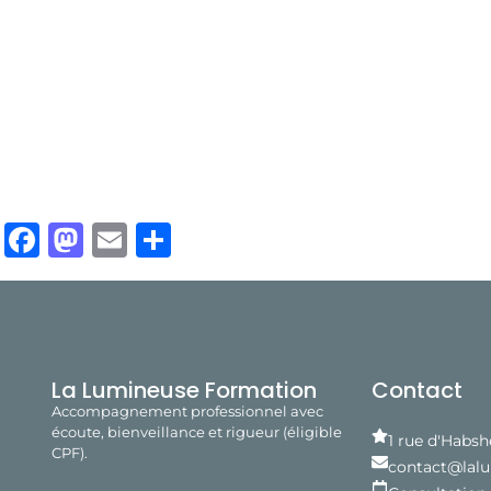
Facebook
Mastodon
Email
Share
La Lumineuse Formation
Contact
Accompagnement professionnel avec
écoute, bienveillance et rigueur (éligible
1 rue d'Habs
CPF).
contact@lal