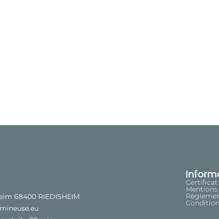
Inform
Certificat
Mentions 
Règlement
heim 68400 RIEDISHEIM
Condition
umineuse.eu