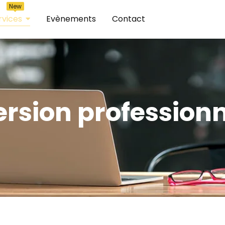
New
rvices
Evènements
Contact
rsion professionn