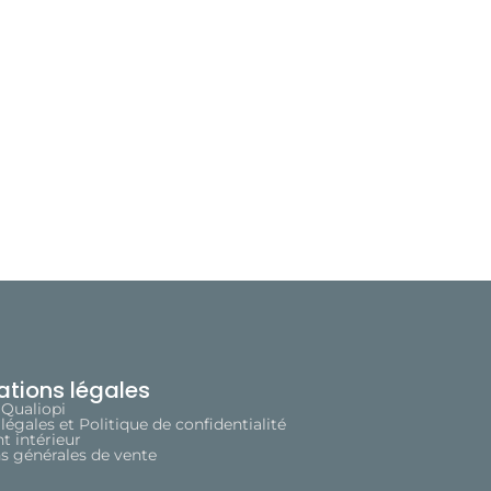
ations légales
 Qualiopi
légales et Politique de confidentialité
 intérieur
s générales de vente