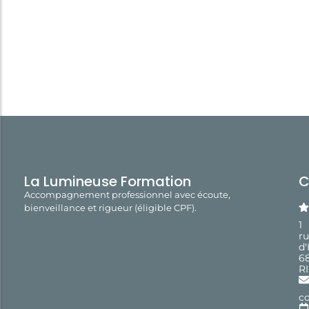
La Lumineuse Formation
C
Accompagnement professionnel avec écoute,
bienveillance et rigueur (éligible CPF).
1
r
d
6
R
c