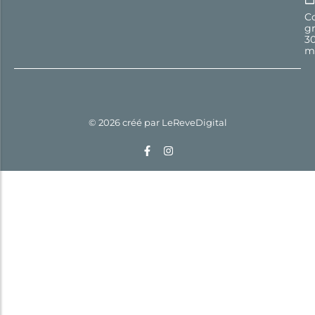
Co
gr
3
m
© 2026 créé par
LeReveDigital