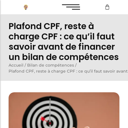
Plafond CPF, reste à
Bilan de compétences
charge CPF : ce qu’il faut
Reconversion professionnelle
savoir avant de financer
un bilan de compétences
Bilan de compétences
Accueil
/
Bilan de compétences
/
Plafond CPF, reste à charge CPF : ce qu’il faut savoir av
Reconversion professionnelle