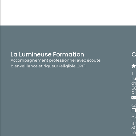
La Lumineuse Formation
C
Accompagnement professionnel avec écoute,
bienveillance et rigueur (éligible CPF).
1
r
d
6
R
c
Co
gr
3
m