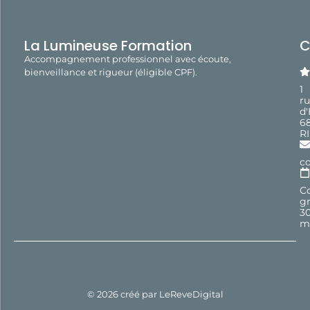
La Lumineuse Formation
C
Accompagnement professionnel avec écoute,
bienveillance et rigueur (éligible CPF).
1
r
d
6
R
c
Co
gr
3
m
© 2026 créé par
LeReveDigital