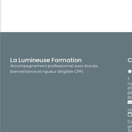
La Lumineuse Formation
C
Accompagnement professionnel avec écoute,
bienveillance et rigueur (éligible CPF).
1
r
d
6
R
c
Co
gr
3