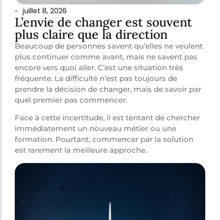
juillet 8, 2026
-
L’envie de changer est souvent
plus claire que la direction
Beaucoup de personnes savent qu’elles ne veulent
plus continuer comme avant, mais ne savent pas
encore vers quoi aller. C’est une situation très
fréquente. La difficulté n’est pas toujours de
prendre la décision de changer, mais de savoir par
quel premier pas commencer.
Face à cette incertitude, il est tentant de chercher
immédiatement un nouveau métier ou une
formation. Pourtant, commencer par la solution
est rarement la meilleure approche.