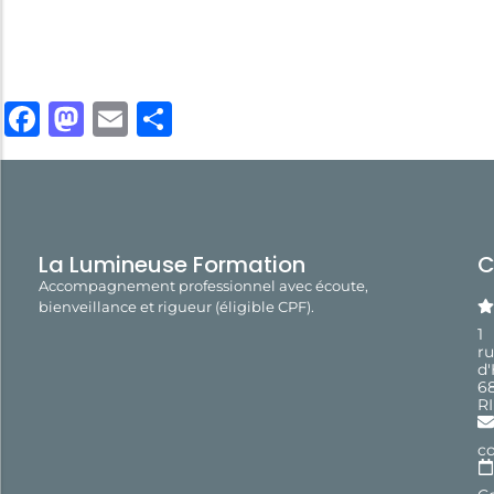
Facebook
Mastodon
Email
Share
La Lumineuse Formation
C
Accompagnement professionnel avec écoute,
bienveillance et rigueur (éligible CPF).
1
r
d
6
R
c