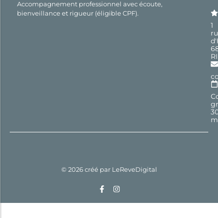
Accompagnement professionnel avec écoute,
bienveillance et rigueur (éligible CPF).
1
r
d
6
R
c
Co
gr
3
m
© 2026 créé par
LeReveDigital