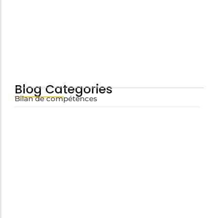
Quels métiers après infirmière ?
juillet 3, 2026
Blog Categories
Bilan de compétences