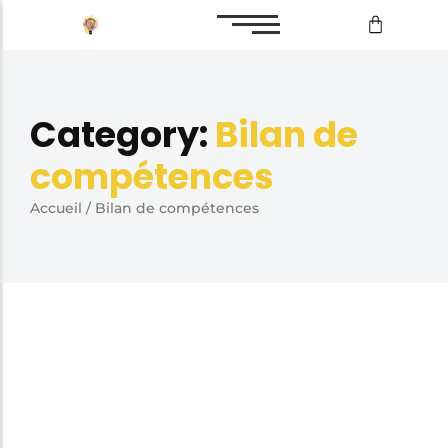
Bilan de compétences
Category:
Bilan de
Reconversion professionnelle
compétences
Accueil
/
Bilan de compétences
Bilan de compétences
Reconversion professionnelle
2