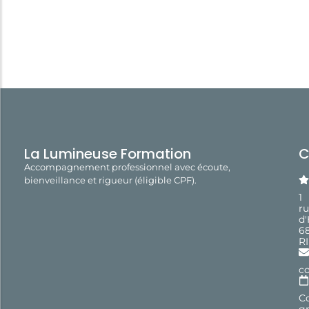
La Lumineuse Formation
C
Accompagnement professionnel avec écoute,
bienveillance et rigueur (éligible CPF).
1
r
d
6
R
c
Co
gr