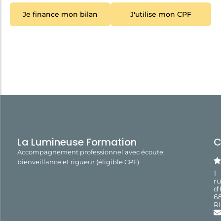
Je finance mon bilan
J'utilise mon CPF
La Lumineuse Formation
C
Accompagnement professionnel avec écoute,
bienveillance et rigueur (éligible CPF).
1
r
d
6
R