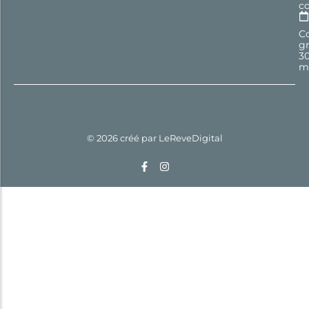
c
Co
gr
3
m
© 2026 créé par
LeReveDigital