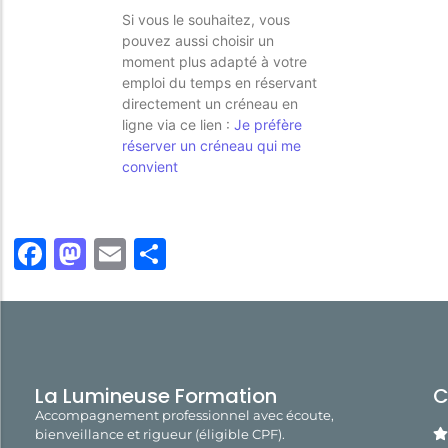
Si vous le souhaitez, vous
pouvez aussi choisir un
moment plus adapté à votre
emploi du temps en réservant
directement un créneau en
ligne via ce lien :
Je préfère
réserver un créneau qui me
convient
Facebook
Mastodon
Email
Share
La Lumineuse Formation
C
Accompagnement professionnel avec écoute,
bienveillance et rigueur (éligible CPF).